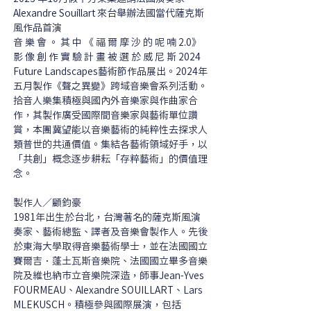
Alexandre Souillart 來台舉辦法國當代薩克斯
風作品首演
音 樂 會 。 其 中 《 福 爾 摩 沙 的 呢 喃 2.0》 
影 像 創 作 實 驗 計 畫 被 選 於 威 尼 斯 2024 
Future Landscapes藝術節作品展出。2024年
五月製作《聲之異變》跨域音樂會系列活動。
拾音人樂集積極與國內外音樂家與作曲家合
作，其製作廣受國際間音樂家與藝術單位讚
賞，本團冀望能以音樂藝術的純粹性去探求人
類普世的共通價值。集結各藝術領域好手，以
「共創」概念逐步耕耘「存粹藝術」的價值理
念。
製作人／顧鈞豪
1981年出生於台北，台灣著名的薩克斯風演
奏家、藝術總監、譯者及音樂會製作人。先後
於東海大學取得音樂藝術學士，並在法國國立
賽爾吉．蓬土瓦斯音樂院、法國國立畢多音樂
院及維也納市立音樂院深造，師事Jean-Yves 
FOURMEAU、Alexandre SOUILLART、Lars 
MLEKUSCH。積極參與國際展演，包括