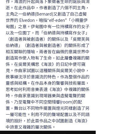
作，海浪的升起與落下象徵著生命的誕辰與消
逝。在此作品中，作者創造了六個不同主角，
主角之一伯納德(Bernard)又創造了自己虛擬
世界的 Elvedon，暗指“elf-eden”「小精靈伊
甸園」之意。伊甸園中有一位持續寫作的女子
以及一位園丁，而「伯納德與持續寫作女子」
（創造者與被創造者）的關係以及「吳爾芙與
伯納德」（創造者與被創造者）的關係形成了
相互關聯的隱喻，兩者皆在幽微的意識世界中
創造寫作使人物有了生命，如此層疊複雜的關
係，在吳爾芙構思《海浪》的日記中便可窺
見。作曲家試圖以這種關係與吳爾芙小說中，
敘事線沈浮於意識流的特色，作為整個作品的
靈感與結構。在作品本身的聲響與技術層面，
思考如何利用音樂表達《海浪》中複雜的關係
時，作曲家意識到現場器樂與虛擬電聲的關
係、乃至電聲中不同空間殘響(room)的配
置，舞台以不同物件擺置與燈光同樣創造了另
一層可能性。利用不同的聲場配置以及不同語
境的設計，於此首作品之中試圖創造《海浪》
中詩意又複雜的層次關係。