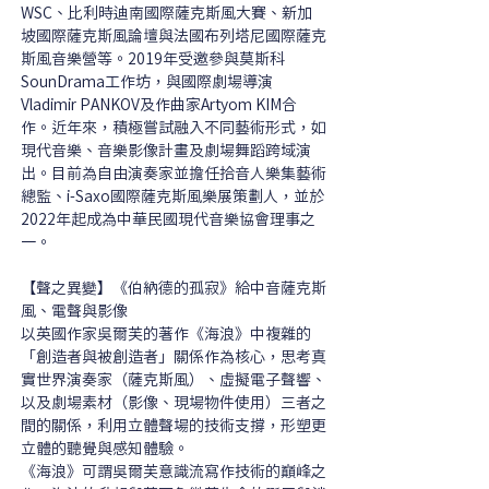
WSC、比利時迪南國際薩克斯風大賽、新加
坡國際薩克斯風論壇與法國布列塔尼國際薩克
斯風音樂營等。2019年受邀參與莫斯科
SounDrama工作坊，與國際劇場導演
Vladimir PANKOV及作曲家Artyom KIM合
作。近年來，積極嘗試融入不同藝術形式，如
現代音樂、音樂影像計畫及劇場舞蹈跨域演
出。目前為自由演奏家並擔任拾音人樂集藝術
總監、i-Saxo國際薩克斯風樂展策劃人，並於
2022年起成為中華民國現代音樂協會理事之
一。
【聲之異變】《伯納德的孤寂》給中音薩克斯
風、電聲與影像
以英國作家吳爾芙的著作《海浪》中複雜的
「創造者與被創造者」關係作為核心，思考真
實世界演奏家（薩克斯風）、虛擬電子聲響、
以及劇場素材（影像、現場物件使用）三者之
間的關係，利用立體聲場的技術支撐，形塑更
立體的聽覺與感知體驗。 
《海浪》可謂吳爾芙意識流寫作技術的巔峰之