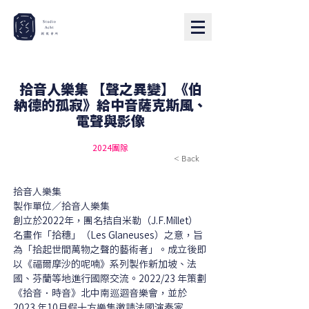
拾音人樂集 【聲之異變】《伯
納德的孤寂》給中音薩克斯風、
電聲與影像
2024團隊
< Back
拾音人樂集
製作單位／拾音人樂集
創立於2022年，團名拮自米勒（J.F.Millet）
名畫作「拾穗」（Les Glaneuses）之意，旨
為「拾起世間萬物之聲的藝術者」。成立後即
以《福爾摩沙的呢喃》系列製作新加坡、法
國、芬蘭等地進行國際交流。2022/23 年策劃
《拾音．時音》北中南巡迴音樂會，並於 
2023 年10月假十方樂集邀請法國演奏家 