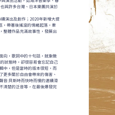
，積極參與演出活動，如海洋音樂季、春
，也與許多台灣、日本樂團共演於
持續演出及創作；2020年新增大提
基底，帶著後搖滾的情緒起落，牽
，整體作品充滿故事性，發展出
面向，歌詞中的十句話，就象徵
由的狀態時，卻很容易會忘記自己
輯中，但是當時的版本很短，而
了更多關於自由會帶來的傷害、
聲音:貝斯時而快時而慢的連續滑
不清楚的泛音等，在最後爆發完