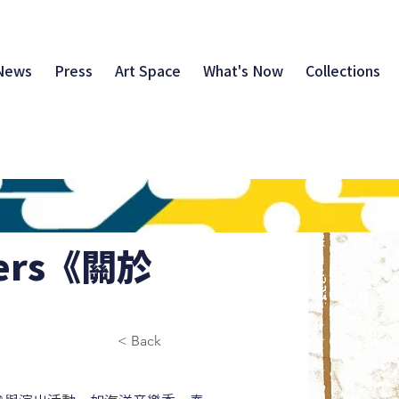
News
Press
Art Space
What's Now
Collections
ders《關於
< Back