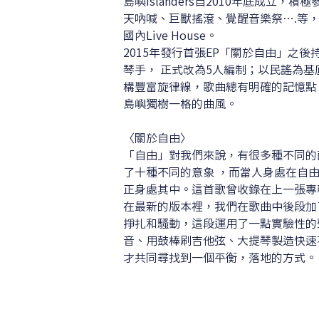
島嶼Islanders自2010年底成立
天吶喊、巨獸搖滾、覺醒音樂祭….等
國內Live House。
2015年發行首張EP「關於自由」之後
琴手， 正式改為5人編制；以民謠為
構豐富旋律線，歌曲總有明確的記憶點
島嶼獨樹一格的曲風。
〈關於自由〉
「自由」對我們來說，有很多種不同的
了十種不同的意象 ，而當人身處在自
正身處其中。這首歌曾收錄在上一張專
在最新的版本裡，我們在歌曲中後段加
掙扎和騷動，這段運用了一點實驗性的
音、用鼓棒刷吉他弦、大提琴製造快速
才共同尋找到一個平衡，落地的方式。