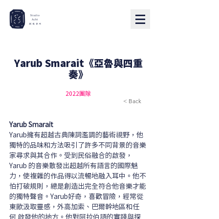
Yarub Smarait《亞魯與四重
奏》
2022團隊
< Back
Yarub Smarait
Yarub擁有超越古典陳詞濫調的藝術視野，他
獨特的品味和方法吸引了許多不同背景的音樂
家尋求與其合作。受到民俗融合的啟發，
Yarub 的音樂散發出超越所有語言的國際魅
力，使複雜的作品得以流暢地融入耳中。他不
怕打破規則，總是創造出完全符合他音樂才能
的獨特聲音。Yarub好奇，喜歡冒險，經常從
東歐汲取靈感，外高加索、巴爾幹地區和任
何 啟發他的地方。他對阿拉伯語的實踐與探