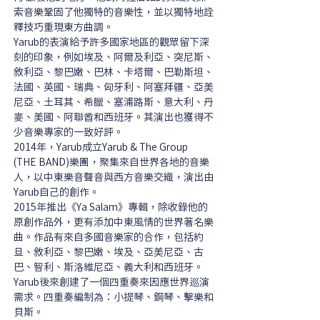
索音樂鞏固了他獨特的音樂性，並以獨特地詮
釋技巧重現東方曲調。
Yarub的表演給予許多國家地區的觀眾留下深
刻的印象，例如埃及、阿爾及利亞、突尼斯、
敘利亞、黎巴嫩、巴林、卡塔爾、巴勒斯坦、
法國、英國、瑞典、匈牙利、阿塞拜疆、亞美
尼亞、土耳其、希臘、塞浦路斯、意大利、丹
麥、美國、阿聯酋和西班牙。其演出也獲得不
少音樂專家的一致好評。
2014年，Yarub成立Yarub & The Group 
(THE BAND)樂團，聚集來自世界各地的音樂
人，以中東樂音聲音與西方音樂交織，演出由
Yarub自己的創作。
2015年推出《Ya Salam》專輯，除收錄他的
原創作品外，更有添加中東風情的世界著名樂
曲。作品有來自多國音樂家的合作，包括約
旦、敘利亞、黎巴嫩、埃及、亞美尼亞、古
巴、智利、斯洛維尼亞、義大利和西班牙。
Yarub後來創建了一個四重奏來因應世界巡演
需求。四重奏編制為：小提琴、鋼琴、擊樂和
貝斯。