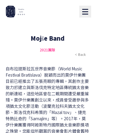
Mojše Band
2021團隊
< Back
自布拉提斯拉瓦世界音樂節（World Music 
Festival Bratislava）脫穎而出的莫伊什樂團
目前已經推出了五張亮眼的專輯，其創作主要
致力於建立與斯洛伐克特定地區傳統猶太音樂
的新連結，這些地區曾在二戰期間遭受嚴重摧
殘。莫伊什樂團創立以來，成員曾受邀參與多
項猶太文化節活動（波蘭克拉科夫猶太文化
節、斯洛伐克科希策的「Mazal tov」、捷克
特熱比奇的「Samajim」等）。2017年，莫
伊什樂團獲得阿姆斯特丹國際猶太音樂節獎項
之殊榮。您能從所觀賞的音樂會影片體會舊時