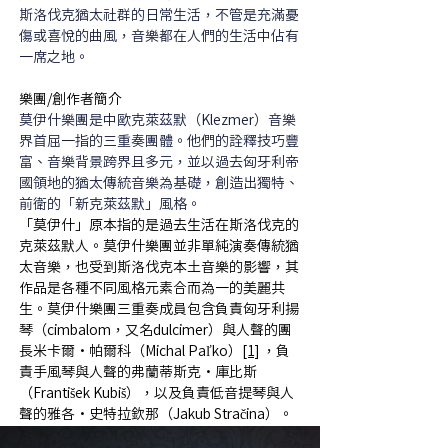
斯洛伐克猶太社群的日常生活，不管是充滿憂
傷或喜悅的曲風，音樂都在人們的生活中佔有
一席之地。
樂團/創作者簡介
莫伊什樂團是中歐克萊茲默（Klezmer）音樂
界首屈一指的三重奏團體。他們的詮釋技巧豐
富、音樂背景跨界且多元，並以過去匈牙利帝
國領地的猶太傳統音樂為基礎，創造出獨特、
前衛的「新克萊茲默」風格。
「莫伊什」原本指的是過去生活在斯洛伐克的
克萊茲默人。莫伊什樂團並非單純演奏傳統猶
太音樂，也受到斯洛伐克本土音樂的影響，其
作品是各種不同風格元素合而為一的美麗共
生。莫伊什樂團三重奏成員包含負責匈牙利揚
琴（cimbalom，又名dulcimer）與人聲的團
長米卡爾・帕爾科（Michal Paľko）
[1]
 ，負
責手風琴與人聲的弗蘭蒂斯克・庫比斯
（František Kubiš），以及負責低音提琴與人
聲的雅各・史特拉欽那（Jakub Stračina）。