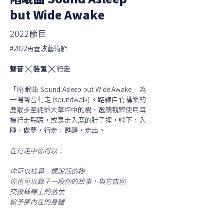
陷眠曲 Sound Asleep
but Wide Awake
2022節目
#2022再壹波藝術節
聲音 ╳ 裝置 ╳ 行走
「陷眠曲 Sound Asleep but Wide Awake」為
一場聲音行走 (soundwalk) 。路線自竹構築的
鹿散步至總爺大草坪中的樹，邀請觀眾使用耳
機行走聆聽，或是走入鹿的肚子裡，躺下，入
睡，做夢，行走，甦醒，走出。
在行走中你可以：
你可以找尋一棵說話的樹
你也可以錄下一段你的故事，與它告別
交換絲線上的落葉
給予夢內在的身體