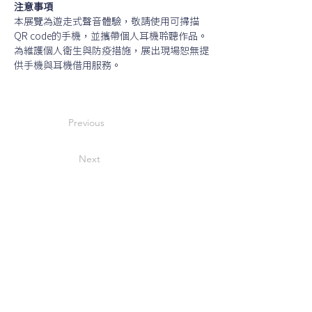
注意事項
本展覽為遊走式聲音體驗，敬請使用可掃描
QR code的手機，並攜帶個人耳機聆聽作品。
為維護個人衛生與防疫措施，展出現場恕無提
供手機與耳機借用服務。
Previous
Next