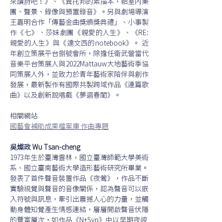
來讀詩吧！》、《異托邦的素描本，給室內樂
團、聲景、錄像與預置錄音》。另與劇場導演
王嘉明合作「傳藝金曲獎頒獎典禮」、小事製
作《七》、莎妹劇團《親愛的人生》、《RE:
親愛的人生》與《達文西的notebook》。 近
年創立策展平台捌號會所，除擔任衛武營當代
音樂平台策展人與2022Mattauw大地藝術季協
同策展人外，並致力於青年藝術家陪伴與創作
發展，最新製作有國際共製跨域作品《連篇歌
曲》以及創新說唱戲《夢迴春閨》。
相關網站
國藝會補助成果檔案庫 作曲專題
吳燦政 Wu Tsan-cheng
1973年生於臺灣雲林，國立臺灣師範大學美術
系、國立臺南藝術大學造形藝術研究所畢業。
發表了首件聲音裝置作品《夜鶯》，作品不斷
實驗視覺與聲音的音像關係，認為聲音可以嵌
入符號與訊息，牽引出震撼人心的力量，並觸
動身體知覺產生情感連結，層層開啟聲音伏隱
的豐富層次，如作品《N+Syn》中以早期夜視