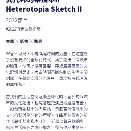
異托邦的素描本II
Heterotopia Sketch II
2022節目
#2022再壹波藝術節
樂器 ╳ 影像 ╳ 聲景
聲音不可見，卻有喚醒時間的力量。在這座幾
乎沒有異鄉的全球化時代，為了認出一個城市
的臉孔，你可以循著聲響，穿過層層覆蓋的文
化記憶與歷史，考古時間不斷沖刷的生活空間
剖面，在聲線交織的光景中，重現被時代淹沒
的異托邦。
當我們的生活空間逐漸全球化時，屬於每個城
市的文化記憶，也隨著歷史演進被層層覆蓋，
一如台灣各縣市的火車站，承載著每個城市的
文化符號與全球化的歷程。作曲家林芳宜的新
作《異托邦素描本Ⅱ》，延續以聲音傾聽與
思索生活所在之處的概念，整首作品由樂器、