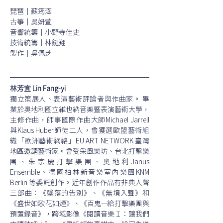
琵琶｜蘇筠涵 
古箏｜吳妍萱 
音響統籌｜小野寺佳史
技術統籌｜林鍵翔
製作｜吳佩芝
林芳宜 Lin Fang-yi
獨立策展人、表演藝術評論者與作曲家。 畢
業於奧地利國立維也納音樂暨表演藝術大學，
主修作曲，師事國際作曲大師Michael Jarrell 
與Klaus Huber師徒二人，曾獲選歐盟藝術組
織「歐洲藝術網絡」EU ART NETWORK 臺灣
地區邀請藝術家。曾受采風樂坊、台北打擊樂
團、朱宗慶打擊樂團、奧地利Janus 
Ensemble、德國柏林新音樂室內樂團KNM 
Berlin 等委託創作。近年創作作品有非典人聲
三部曲：《墜落的告別》、《無境入聲》和
《盛世如歌花如煙》、《百鬼—給打擊樂團與
預置錄音》，跨域影像《閱讀音樂Ｉ：讓我們