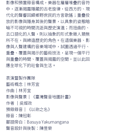
影像和預置錄音構成，樂器在層層堆疊的音符
中，逐漸揭露隱藏的古老旋律，從西方的、現
代化的聲響回歸鄉野庶民的方言歌謠；重疊投
放的影像與隱身其後的聲景，以具象的姿態暗
喻不可視的時間流逝與歷史演進；而扭曲的、
去口語化的人聲，則以抽象的形式象徵人類無
所不在，與締造歷史的角色。在這個樂器、影
像與人聲建構的音樂場域中，試圖透過平行、
重疊、覆蓋與揭示的藝術技法，呈現一個平行
與重疊的時間、覆蓋與揭露的空間，並以此回
應全球化下的社會與生活。 
表演暨製作團隊
藝術概念｜林芳宜 
作曲｜林芳宜 
影像與聲景｜《臺灣聲音地圖計畫》
作者 ｜吳燦政 
預錄錄音｜《以祢之名》
錄音：陳冠彰
鄒語旁白：Basuya Yakumangana
聲音設計與後製：陳昱榮