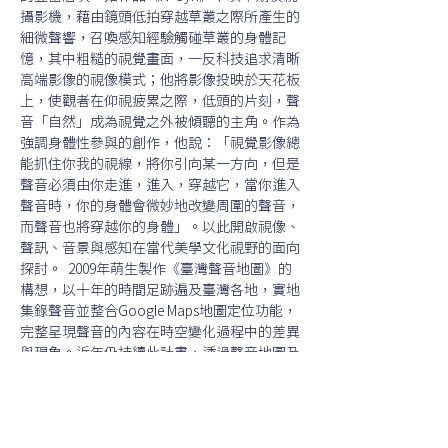
攝影機，藉由鏡頭低拍穿越草叢之際所產生的
細微聲響，召喚感知經驗觸碰草叢的身體記
憶，其中粗糙的視覺畫面，一反科技追求清晰
高端影像的視像模式；他將影像投映於天花板
上，使觀者在仰視疲累之際，低頭的片刻，聲
音「自然」成為視覺之外被傾聽的主角。作為
強調身體性參與的創作，他說：「視覺影像總
能抓住你我的視線，將你引向某一方向，但是
聲音必須由你走進，進入，穿越它，當你進入
聲音時，你的身體會微妙地改變周圍的聲音，
而聲音也將穿越你的身體」。以此開啟視像、
聲訊、音景與感知在當代美學文化視野的面向
探討。  2009年萌生製作《臺灣聲音地圖》的
構想，以十年的時間足跡遍及臺灣各地，實地
集錄聲音並整合Google Maps地圖定位功能，
完整呈現聲音的內容在時空變化過程中的差異
與現象。近年仍持續此計畫，透過聲音地圖及
其映射，讓觀者在聲音體驗中思考自身與生活
環境的關係。 
相關網站